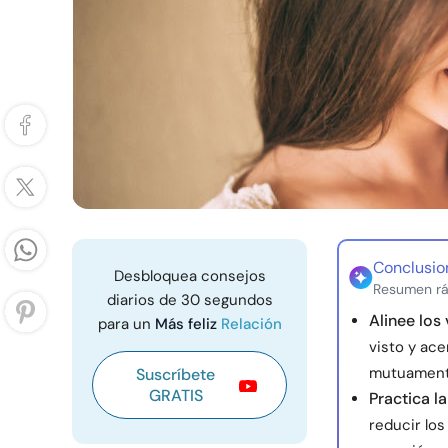
Conclusio
Desbloquea consejos
Resumen rá
diarios de 30 segundos
Alinee los
para un
Más feliz
Relación
visto y ac
mutuamente
Suscríbete
GRATIS
Practica l
reducir lo