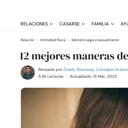
RELACIONES
CASARSE
FAMILIA
AY
Relación
›
Intimidad física
›
Siéntete seguro sexualmente
12 mejores maneras de
Revisado por
Grady Shumway, Consejero licenci
5.8k Lecturas
Actualizado: 13 Mar, 2023