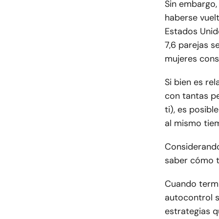
Sin embargo, 
haberse vuel
Estados Unid
7,6 parejas s
mujeres consi
Si bien es re
con tantas p
ti), es posib
al mismo tie
Considerando
saber cómo te
Cuando termi
autocontrol 
estrategias q