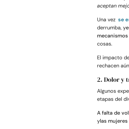
aceptan mejo
Una vez
se e
derrumba, y
e
mecanismos 
cosas.
El impacto de
rechacen aún
2. Dolor y t
Algunos expe
etapas del d
A falta de v
y
las mujeres