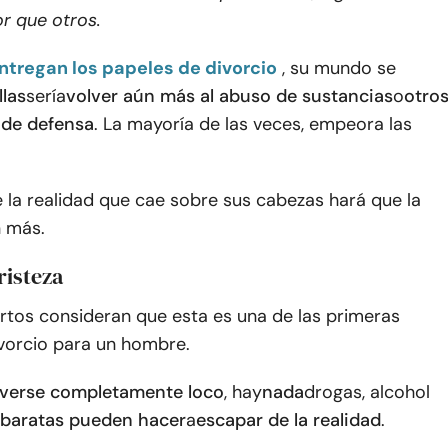
r que otros.
ntregan los papeles de divorcio
, su mundo se
llas
sería
volver aún más al abuso de sustancias
o
otro
de defensa
. La mayoría de las veces, empeora las
 la realidad que cae sobre sus cabezas hará que la
 más.
risteza
rtos consideran que esta es una de las primeras
ivorcio para un hombre.
olverse completamente loco
, hay
nada
drogas, alcohol
 baratas pueden hacer
a
escapar de la realidad
.