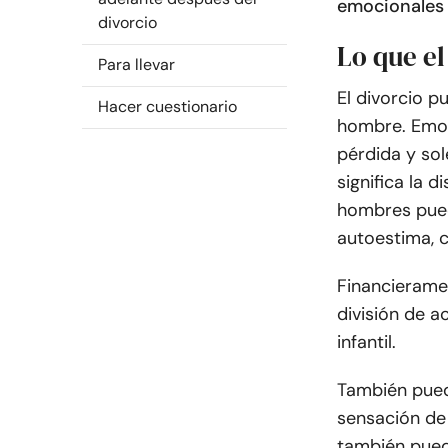
emocionales 
divorcio
Lo que el
Para llevar
El divorcio p
Hacer cuestionario
hombre. Emoc
pérdida y sol
significa la 
hombres puede
autoestima, 
Financieramen
división de a
infantil.
También pued
sensación de 
también pued