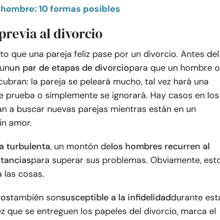
 hombre: 10 formas posibles
previa al divorcio
ito que una pareja feliz pase por un divorcio. Antes del
 un
un par de etapas de divorcio
para que un hombre o
cubran: la pareja se peleará mucho, tal vez hará una
e prueba o simplemente se ignorará. Hay casos en los
n a buscar nuevas parejas mientras están en un
in amor.
a turbulenta
, un montón de
los hombres recurren al
tancias
para superar sus problemas. Obviamente, est
 las cosas.
ros
también son
susceptible a la infidelidad
durante est
z que se entreguen los papeles del divorcio, marca el