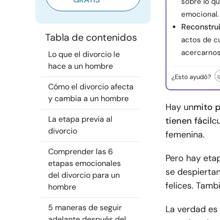
sobre lo qu
emocional.
Reconstrui
Tabla de contenidos
actos de cu
acercarnos
Lo que el divorcio le
hace a un hombre
¿Esto ayudó?
Cómo el divorcio afecta
y cambia a un hombre
Hay un
mito p
La etapa previa al
tienen fácil
c
divorcio
femenina.
Comprender las 6
Pero hay eta
etapas emocionales
se despiertan
del divorcio para un
felices. Tamb
hombre
5 maneras de seguir
La verdad e
adelante después del