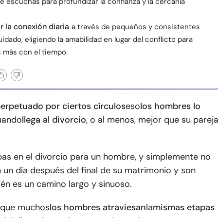
e escuchas para profundizar la confianza y la cercanía
r la conexión diaria
a través de pequeños y consistentes
idado, eligiendo la amabilidad en lugar del conflicto para
 más con el tiempo.
erpetuado por ciertos círculos
eso
los hombres lo
uando
llega al divorcio
, o al menos, mejor que su parej
pas en el divorcio para un hombre, y simplemente no
 un día después del final de su matrimonio y son
ién es un camino largo y sinuoso.
s que muchos
los hombres atraviesan
la
mismas etapas