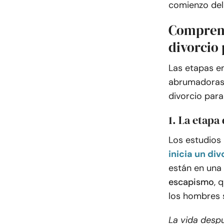
comienzo del 
Comprend
divorcio
Las etapas e
abrumadoras,
divorcio par
1. La etapa
Los estudios
inicia un di
están en una 
escapismo
, 
los hombres s
La vida despu