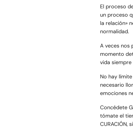
El proceso de
un proceso qu
la relación» 
normalidad.
A veces nos 
momento dete
vida siempre
No hay límite
necesario llo
emociones ne
Concédete GR
tómate el ti
CURACIÓN, s