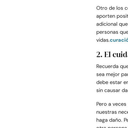
Otro de los c
aporten posit
adicional que
personas que
vidas.
curaci
2. El cui
Recuerda que
sea mejor par
debe estar en
sin causar da
Pero a veces
nuestras nece
haga daño. P