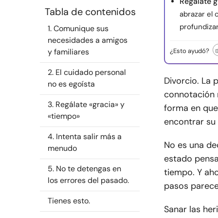
Regálate g
Tabla de contenidos
abrazar el
profundiza
1. Comunique sus
necesidades a amigos
y familiares
¿Esto ayudó?
2. El cuidado personal
Divorcio. La
no es egoísta
connotación n
3. Regálate «gracia» y
forma en que 
«tiempo»
encontrar su
4. Intenta salir más a
No es una de
menudo
estado pensa
5. No te detengas en
tiempo. Y aho
los errores del pasado.
pasos parece
Tienes esto.
Sanar las her