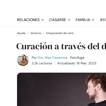
RELACIONES
CASARSE
FAMILIA
AY
Ayuda
›
Divorcio
›
Empezando de cero
Curación a través del 
Por
Dra. Mae Casanova
, Psicóloga
3.2k Lecturas
Actualizado: 18 Mar, 2023