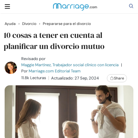
Ayuda
›
Divorcio
›
Prepararse para el divorcio
Buscar
10 cosas a tener en cuenta al
planificar un divorcio mutuo
Casarse
Revisado por
Maggie Martínez, Trabajador social clínico con licencia
|
Por
Marriage.com Editorial Team
Relaciones
11.8k Lecturas
Actualizado: 27 Sep, 2024
Share
Familia
Ayuda
Cursos