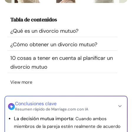
Recursos
Tabla de contenidos
Comunidad
¿Qué es un divorcio mutuo?
Encuentra un terapeuta
¿Cómo obtener un divorcio mutuo?
Idioma
ES
10 cosas a tener en cuenta al planificar un
divorcio mutuo
Sobre nosotros
Contáctanos
Escríbenos
Publicidad con
View more
nosotros
© Copyright 2026. Todos los derechos reservados.
Conclusiones clave
Resumen rápido de Marriage.com con IA
La decisión mutua importa:
Cuando ambos
miembros de la pareja estén realmente de acuerdo