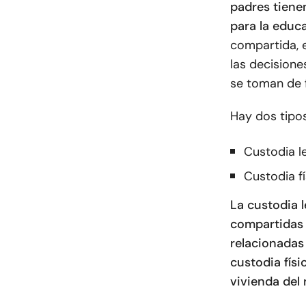
padres tiene
para la educ
compartida, 
las decisione
se toman de 
Hay dos tipo
Custodia l
Custodia fí
La custodia l
compartidas 
relacionadas 
custodia físi
vivienda del