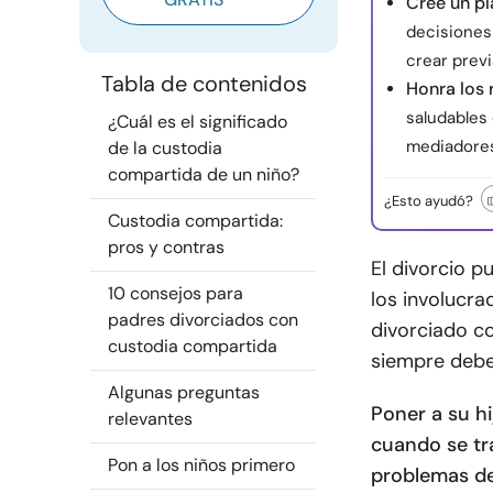
Cree un pl
decisiones 
crear previ
Tabla de contenidos
Honra los 
saludables
¿Cuál es el significado
mediadores
de la custodia
compartida de un niño?
¿Esto ayudó?
Custodia compartida:
pros y contras
El divorcio p
10 consejos para
los involucr
padres divorciados con
divorciado co
custodia compartida
siempre debe 
Algunas preguntas
Poner a su h
relevantes
cuando se tr
Pon a los niños primero
problemas de