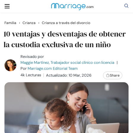
Familia
›
Crianza
›
Crianza a través del divorcio
Buscar
10 ventajas y desventajas de obtener
la custodia exclusiva de un niño
Casarse
Revisado por
Maggie Martínez, Trabajador social clínico con licencia
|
Por
Marriage.com Editorial Team
Relaciones
4k Lecturas
Actualizado: 10 Mar, 2026
Share
Familia
Ayuda
Cursos