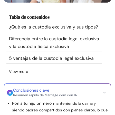
Recursos
Tabla de contenidos
Comunidad
¿Qué es la custodia exclusiva y sus tipos?
Encuentra un terapeuta
Diferencia entre la custodia legal exclusiva
y la custodia física exclusiva
Idioma
ES
5 ventajas de la custodia legal exclusiva
Sobre nosotros
Contáctanos
Escríbenos
Publicidad con
View more
nosotros
© Copyright 2026. Todos los derechos reservados.
Conclusiones clave
Resumen rápido de Marriage.com con IA
Pon a tu hijo primero
manteniendo la calma y
siendo padres compartidos con planes claros, lo que