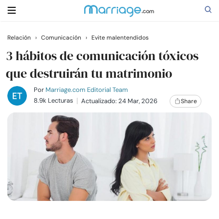
Relación
›
Comunicación
›
Evite malentendidos
Buscar
3 hábitos de comunicación tóxicos
que destruirán tu matrimonio
Casarse
Por
Marriage.com Editorial Team
8.9k Lecturas
Actualizado: 24 Mar, 2026
Share
Relaciones
Familia
Ayuda
Cursos