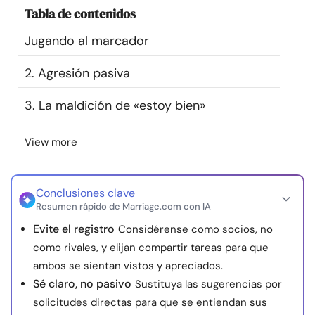
Tabla de contenidos
Recursos
Jugando al marcador
Comunidad
2. Agresión pasiva
Encuentra un terapeuta
3. La maldición de «estoy bien»
Idioma
ES
View more
Conclusiones clave
Sobre nosotros
Contáctanos
Escríbenos
Publicidad con
Resumen rápido de Marriage.com con IA
nosotros
Evite el registro
Considérense como socios, no
© Copyright 2026. Todos los derechos reservados.
como rivales, y elijan compartir tareas para que
ambos se sientan vistos y apreciados.
Sé claro, no pasivo
Sustituya las sugerencias por
solicitudes directas para que se entiendan sus