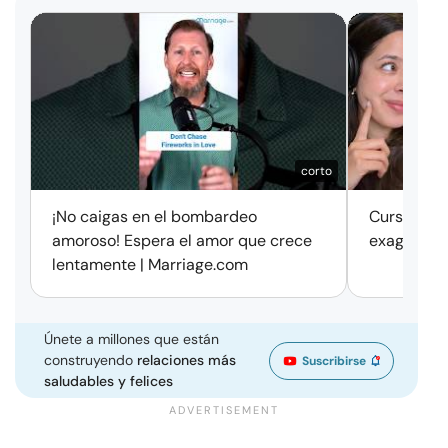
corto
¡No caigas en el bombardeo
Cursos de 
amoroso! Espera el amor que crece
exageració
lentamente | Marriage.com
Únete a millones que están
construyendo
relaciones más
Suscribirse
saludables y felices