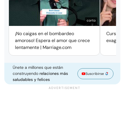
corto
¡No caigas en el bombardeo
Cursos de 
amoroso! Espera el amor que crece
exageració
lentamente | Marriage.com
Únete a millones que están
construyendo
relaciones más
Suscribirse
saludables y felices