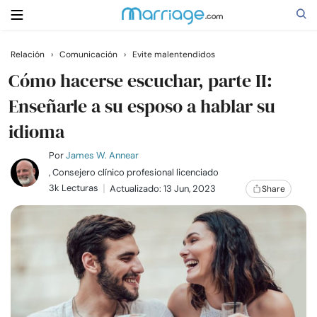
Relación
›
Comunicación
›
Evite malentendidos
Buscar
Cómo hacerse escuchar, parte II:
Enseñarle a su esposo a hablar su
idioma
Casarse
Por
James W. Annear
Relaciones
, Consejero clínico profesional licenciado
3k Lecturas
Actualizado: 13 Jun, 2023
Share
Familia
Ayuda
Cursos