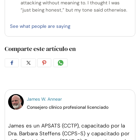
attacking without meaning to. I thought I was
“just being honest,” but my tone said otherwise.
See what people are saying
Comparte este artículo en
Compartir
Compartir
Compartir
Compartir
en
en
en
por
Facebook
Twitter
Pinterest
WhatsApp
James W. Annear
Consejero clínico profesional licenciado
James es un APSATS (CCTP), capacitado por la
Dra. Barbara Steffens (CCPS-S) y capacitado por