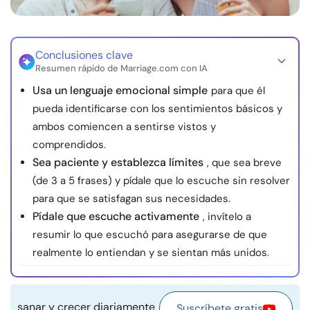
Recursos
Comunidad
Conclusiones clave
Resumen rápido de Marriage.com con IA
Usa un lenguaje emocional simple
para que él
Encuentra un terapeuta
pueda identificarse con los sentimientos básicos y
ambos comiencen a sentirse vistos y
Idioma
ES
comprendidos.
Sea paciente y establezca límites
, que sea breve
(de 3 a 5 frases) y pídale que lo escuche sin resolver
Sobre nosotros
Contáctanos
Escríbenos
Publicidad con
para que se satisfagan sus necesidades.
nosotros
Pídale que escuche activamente
, invítelo a
© Copyright 2026. Todos los derechos reservados.
resumir lo que escuchó para asegurarse de que
realmente lo entiendan y se sientan más unidos.
sanar y crecer diariamente
Suscríbete gratis