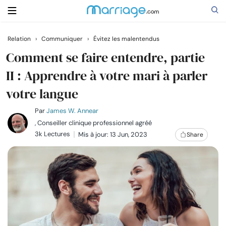
Relation
›
Communiquer
›
Évitez les malentendus
Rechercher
Comment se faire entendre, partie
II : Apprendre à votre mari à parler
votre langue
Se marier
Par
James W. Annear
Relations
, Conseiller clinique professionnel agréé
3k Lectures
Mis à jour: 13 Jun, 2023
Share
Famille
Aide
Cours