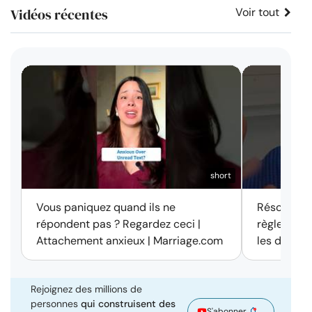
Vidéos récentes
Voir tout
short
Vous paniquez quand ils ne
Résolution 
répondent pas ? Regardez ceci |
règle des 
Attachement anxieux | Marriage.com
les disput
Rejoignez des millions de
personnes
qui construisent des
S'abonner