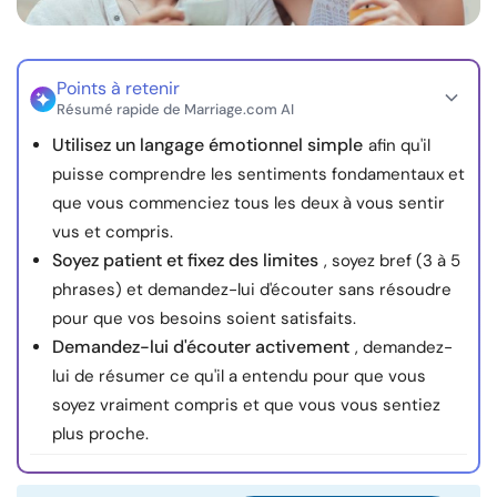
Ressources
Communauté
Points à retenir
Résumé rapide de Marriage.com AI
Utilisez un langage émotionnel simple
afin qu'il
Trouver un thérapeute
puisse comprendre les sentiments fondamentaux et
que vous commenciez tous les deux à vous sentir
Langue
FR
vus et compris.
Soyez patient et fixez des limites
, soyez bref (3 à 5
phrases) et demandez-lui d'écouter sans résoudre
À propos de nous
Contact
Écrivez pour nous
Publicité avec
pour que vos besoins soient satisfaits.
nous
Demandez-lui d'écouter activement
, demandez-
© Copyright 2026. Tous droits réservés.
lui de résumer ce qu'il a entendu pour que vous
soyez vraiment compris et que vous vous sentiez
plus proche.