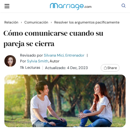
Relación
›
Comunicación
›
Resolver los argumentos pacíficamente
Buscar
Cómo comunicarse cuando su
pareja se cierra
Casarse
Revisado por
Silvana Mici, Entrenador
|
Por
Sylvia Smith
, Autor
11k Lecturas
Actualizado: 4 Dec, 2023
Share
Relaciones
Familia
Ayuda
Cursos