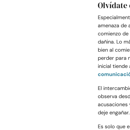
Olvídate 
Especialmente
amenaza de a
comienzo de l
dañina. Lo m
bien al comi
perder para 
inicial tiend
comunicaci
El intercambi
observa desde
acusaciones 
deje engañar
Es solo que 