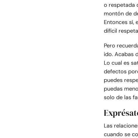
o respetada 
montón de de
Entonces sí, 
difícil respet
Pero recuerd
ido. Acabas 
Lo cual es sa
defectos porq
puedes respe
puedas menos
solo de las fa
Exprésat
Las relacione
cuando se con