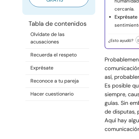
humanidad y
cercanía.
Exprésate
Tabla de contenidos
sentimient
Olvídate de las
¿Esto ayudó?
acusaciones
Recuerda el respeto
Probablement
Exprésate
comunicación 
así, probable
Reconoce a tu pareja
Es posible qu
Hacer cuestionario
siempre, cau
guías. Sin em
de disputas, 
Aquí hay alg
comunicación