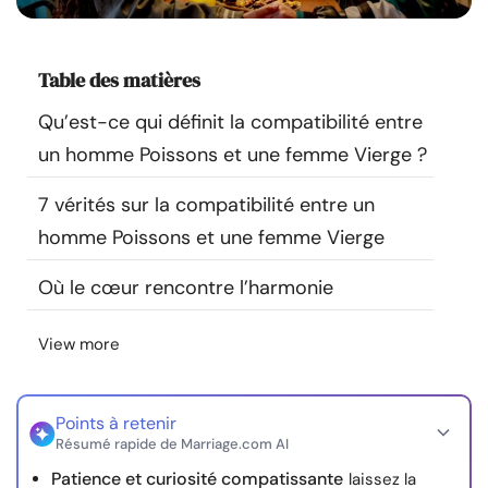
Ressources
Table des matières
Communauté
Qu’est-ce qui définit la compatibilité entre
Trouver un thérapeute
un homme Poissons et une femme Vierge ?
7 vérités sur la compatibilité entre un
Langue
FR
homme Poissons et une femme Vierge
Où le cœur rencontre l’harmonie
À propos de nous
Contact
Écrivez pour nous
Publicité avec
nous
View more
© Copyright 2026. Tous droits réservés.
Points à retenir
Résumé rapide de Marriage.com AI
Patience et curiosité compatissante
laissez la