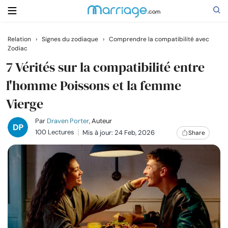
Relation
›
Signes du zodiaque
›
Comprendre la compatibilité avec
Zodiac
Rechercher
7 Vérités sur la compatibilité entre
l'homme Poissons et la femme
Se marier
Vierge
Relations
Par
Draven Porter
, Auteur
100 Lectures
Mis à jour: 24 Feb, 2026
Share
Famille
Aide
Cours