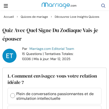
›
›
Accueil
Quizzes de mariage
Découvrez Love Insights Quizzes
Rechercher
Quiz Avec Quel Signe Du Zodiaque Vais-je
épouser
Se marier
Par
Marriage.com Editorial Team
15 Questions
| Tentatives Totales:
Relations
13336
| Mis à jour: Mar 12, 2025
Famille
1. Comment envisagez-vous votre relation
idéale ?
Aide
Plein de conversations passionnantes et de
stimulation intellectuelle
Cours