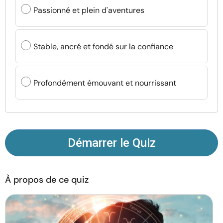
Ressources
Passionné et plein d'aventures
Communauté
Stable, ancré et fondé sur la confiance
Trouver un thérapeute
Profondément émouvant et nourrissant
Langue
FR
À propos de nous
Contact
Écrivez pour nous
Publicité avec
Démarrer le Quiz
nous
© Copyright 2026. Tous droits réservés.
À propos de ce quiz