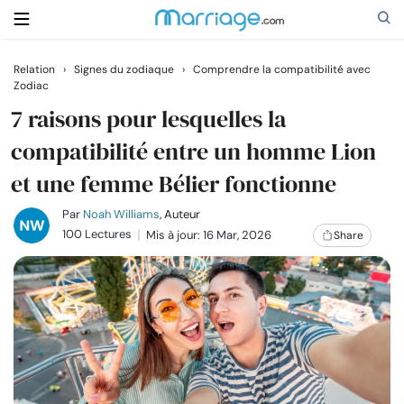
Relation
›
Signes du zodiaque
›
Comprendre la compatibilité avec
Zodiac
Rechercher
7 raisons pour lesquelles la
compatibilité entre un homme Lion
Se marier
et une femme Bélier fonctionne
Relations
Par
Noah Williams
, Auteur
100 Lectures
Mis à jour: 16 Mar, 2026
Share
Famille
Aide
Cours