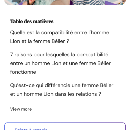
Ressources
Table des matières
Communauté
Quelle est la compatibilité entre l’homme
Trouver un thérapeute
Lion et la femme Bélier ?
7 raisons pour lesquelles la compatibilité
Langue
FR
entre un homme Lion et une femme Bélier
fonctionne
À propos de nous
Contact
Écrivez pour nous
Publicité avec
Qu’est-ce qui différencie une femme Bélier
nous
et un homme Lion dans les relations ?
© Copyright 2026. Tous droits réservés.
View more