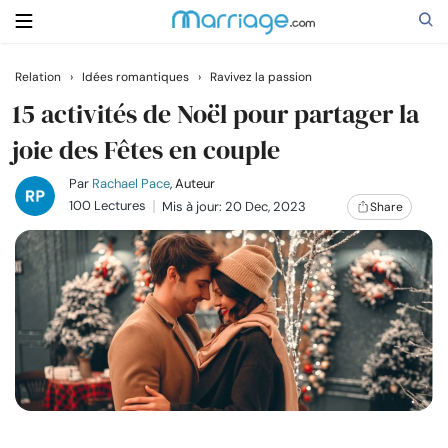
Relation
›
Idées romantiques
›
Ravivez la passion
Rechercher
15 activités de Noël pour partager la
joie des Fêtes en couple
Se marier
Par
Rachael Pace
, Auteur
100 Lectures
Mis à jour: 20 Dec, 2023
Share
Relations
Famille
Aide
Cours