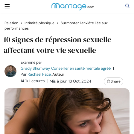
Relation
›
Intimité physique
›
Surmonter l'anxiété liée aux
performances
Rechercher
10 signes de répression sexuelle
affectant votre vie sexuelle
Se marier
Examiné par
Grady Shumway, Conseiller en santé mentale agréé
|
Relations
Par
Rachael Pace
, Auteur
14.1k Lectures
Mis à jour: 13 Oct, 2024
Share
Famille
Aide
Cours