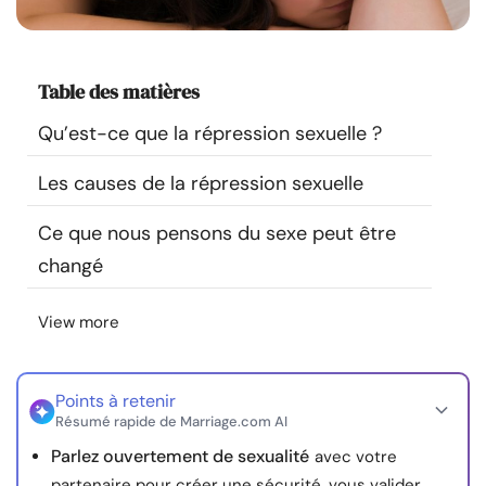
Ressources
Communauté
Table des matières
Qu’est-ce que la répression sexuelle ?
Trouver un thérapeute
Les causes de la répression sexuelle
Langue
FR
Ce que nous pensons du sexe peut être
changé
À propos de nous
Contact
Écrivez pour nous
Publicité avec
View more
nous
© Copyright 2026. Tous droits réservés.
Points à retenir
Résumé rapide de Marriage.com AI
Parlez ouvertement de sexualité
avec votre
partenaire pour créer une sécurité, vous valider