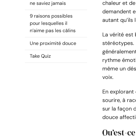
chaleur et de
ne saviez jamais
demandent en
9 raisons possibles
autant qu’ils 
pour lesquelles il
n’aime pas les câlins
La vérité est
stéréotypes. 
Une proximité douce
généralement
Take Quiz
rythme émotio
même un dési
voix.
En explorant 
sourire, à r
sur la façon
douce affecti
Qu’est-ce