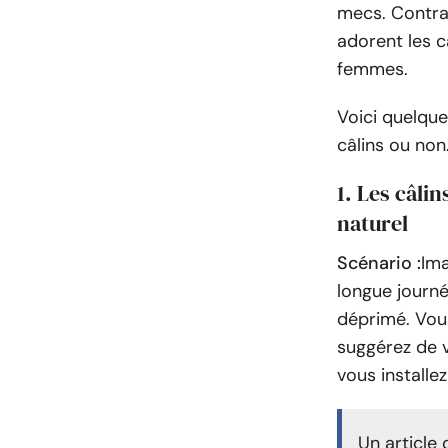
mecs. Contra
adorent les c
femmes.
Voici quelque
câlins ou non
1. Les câl
naturel
Scénario :
Ima
longue journée
déprimé. Vous
suggérez de v
vous installe
Un article