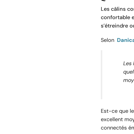
Les câlins co
confortable e
s’étreindre o
Selon
Danica
Les 
quel
moye
Est-ce que le
excellent moy
connectés ém