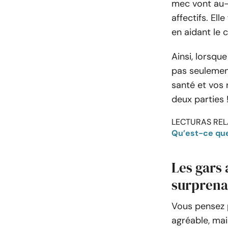
mec vont au-d
affectifs. El
en aidant le 
Ainsi, lorsqu
pas seulemen
santé et vos 
deux parties 
LECTURAS REL
Qu’est-ce que 
Les gars a
surprena
Vous pensez 
agréable, mais