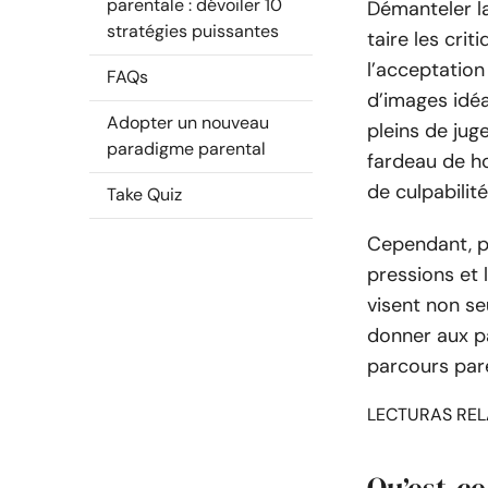
parentale : dévoiler 10
Démanteler la
stratégies puissantes
taire les crit
l’acceptation
FAQs
d’images idéa
Adopter un nouveau
pleins de jug
paradigme parental
fardeau de ho
de culpabilité
Take Quiz
Cependant, po
pressions et 
visent non se
donner aux p
parcours pare
LECTURAS REL