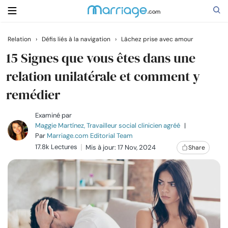
Relation
›
Défis liés à la navigation
›
Lâchez prise avec amour
Rechercher
15 Signes que vous êtes dans une
relation unilatérale et comment y
remédier
Se marier
Examiné par
Relations
Maggie Martínez, Travailleur social clinicien agréé
|
Par
Marriage.com Editorial Team
17.8k Lectures
Mis à jour: 17 Nov, 2024
Share
Famille
Aide
Cours