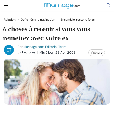
Relation
›
Défis liés à la navigation
›
Ensemble, restons forts
Rechercher
6 choses à retenir si vous vous
remettez avec votre ex
Se marier
Par
Marriage.com Editorial Team
3k Lectures
Mis à jour: 23 Apr, 2023
Share
Relations
Famille
Aide
Cours