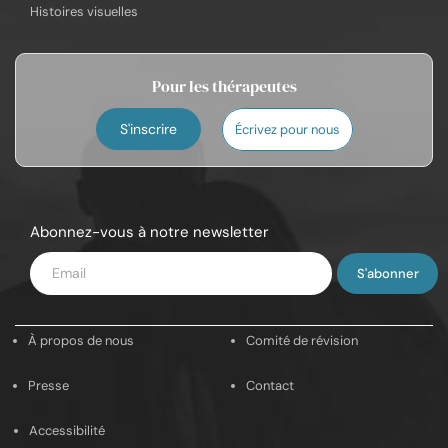
Histoires visuelles
Pour les thérapeutes
S'inscrire
Écrivez pour nous
Abonnez-vous à notre newsletter
Saisissez
votre
e-
À propos de nous
Comité de révision
mail
Presse
Contact
Accessibilité