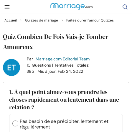
›
›
Accueil
Quizzes de mariage
Faites durer l'amour Quizzes
Rechercher
Quiz Combien De Fois Vais-je Tomber
Amoureux
Se marier
Par
Marriage.com Editorial Team
10 Questions
| Tentatives Totales:
Relations
385
| Mis à jour: Feb 24, 2022
Famille
1. À quel point aimez-vous prendre les
choses rapidement ou lentement dans une
Aide
relation ?
Cours
Pas besoin de se précipiter, lentement et
régulièrement