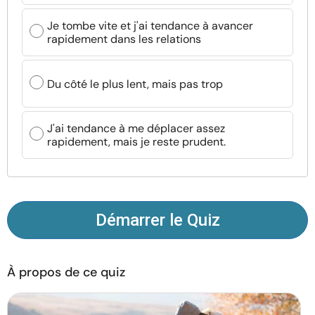
Ressources
Je tombe vite et j'ai tendance à avancer
rapidement dans les relations
Communauté
Du côté le plus lent, mais pas trop
Trouver un thérapeute
J'ai tendance à me déplacer assez
Langue
FR
rapidement, mais je reste prudent.
À propos de nous
Contact
Écrivez pour nous
Publicité avec
nous
Démarrer le Quiz
© Copyright 2026. Tous droits réservés.
À propos de ce quiz