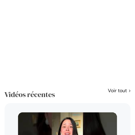
Voir tout
Vidéos récentes
Résol
règl
disp