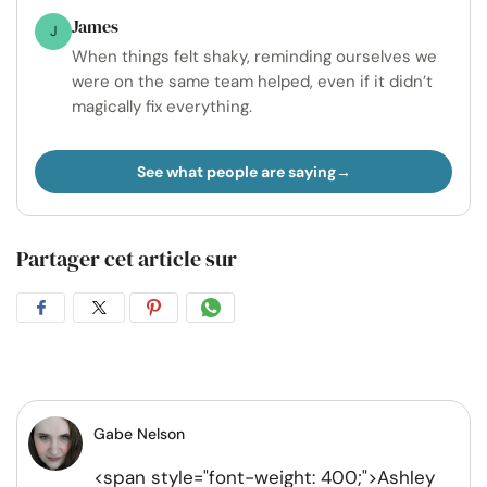
James
J
When things felt shaky, reminding ourselves we
were on the same team helped, even if it didn’t
magically fix everything.
See what people are saying
Partager cet article sur
Partager
Partager
Partager
Partager
sur
sur
sur
par
Facebook
Twitter
Pinterest
WhatsApp
Gabe Nelson
<span style="font-weight: 400;">Ashley