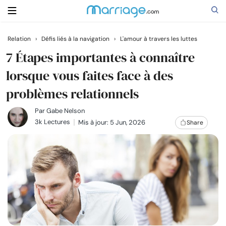
Relation
›
Défis liés à la navigation
›
L'amour à travers les luttes
Rechercher
7 Étapes importantes à connaître
lorsque vous faites face à des
problèmes relationnels
Se marier
Par
Gabe Nelson
Relations
3k Lectures
Mis à jour: 5 Jun, 2026
Share
Famille
Aide
Cours