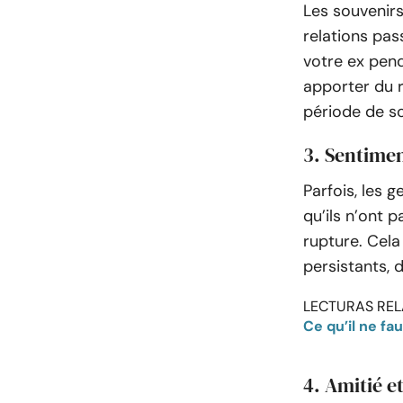
Les souvenir
relations pa
votre ex pend
apporter du r
période de so
3. Sentime
Parfois, les 
qu’ils n’ont 
rupture. Cel
persistants, 
LECTURAS REL
Ce qu’il ne fa
4. Amitié e