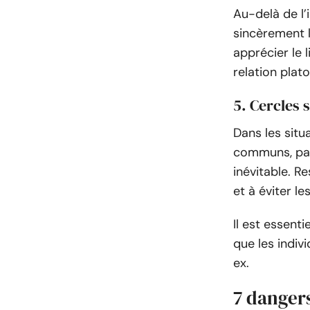
Au-delà de l
sincèrement l
apprécier le 
relation plat
5. Cercles 
Dans les situ
communs, par
inévitable. R
et à éviter l
Il est essent
que les indiv
ex.
7 dangers