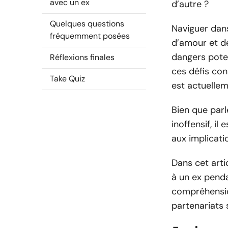
avec un ex
d’autre ?
Quelques questions
Naviguer dans
fréquemment posées
d’amour et de
dangers poten
Réflexions finales
ces défis con
Take Quiz
est actuellem
Bien que parl
inoffensif, il
aux implicati
Dans cet arti
à un ex penda
compréhensio
partenariats 