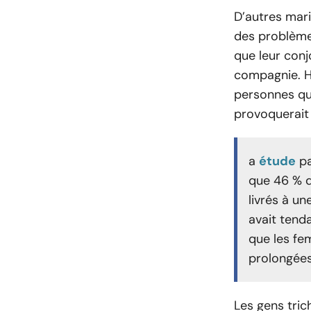
D’autres mar
des problème
que leur conj
compagnie. H
personnes qu
provoquerait 
a
étude
pa
que 46 % 
livrés à un
avait tenda
que les fem
prolongée
Les gens tric