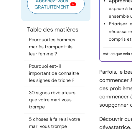
Abonnez-vous
Approche
GRATUITEMENT
espace à la
ensemble u
Priorisez 
Table des matières
nécessaire,
compris et 
Pourquoi les hommes
mariés trompent-ils
leur femme ?
est-ce que cela 
Pourquoi est-il
Parfois, le b
important de connaître
commencer à r
les signes de triche ?
des problème
30 signes révélateurs
commencer à 
que votre mari vous
soupçonner ce
trompe
Découvrir qu
5 choses à faire si votre
mari vous trompe
dévastatrice