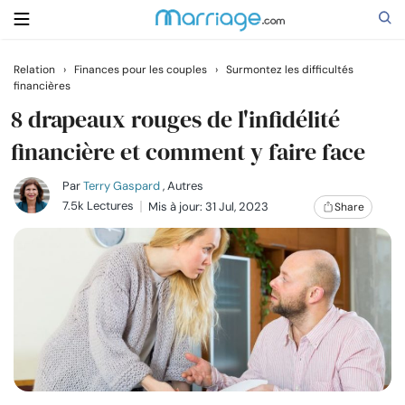
Relation
›
Finances pour les couples
›
Surmontez les difficultés
financières
Rechercher
8 drapeaux rouges de l'infidélité
financière et comment y faire face
Se marier
Par
Terry Gaspard
, Autres
7.5k Lectures
Mis à jour: 31 Jul, 2023
Share
Relations
Famille
Aide
Cours