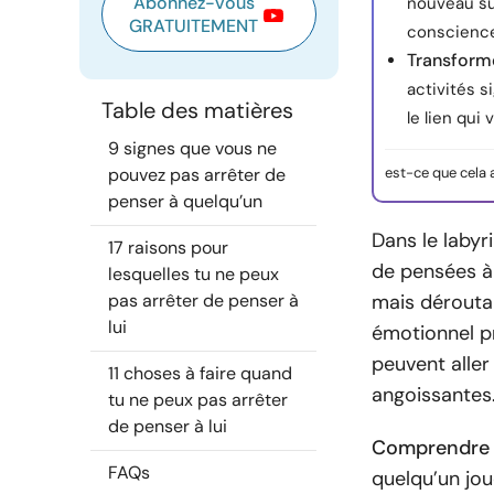
Abonnez-vous
nouveau su
GRATUITEMENT
conscience
Transform
activités s
Table des matières
le lien qui 
9 signes que vous ne
pouvez pas arrêter de
est-ce que cela 
penser à quelqu’un
Dans le labyr
17 raisons pour
de pensées à
lesquelles tu ne peux
pas arrêter de penser à
mais déroutan
lui
émotionnel pr
peuvent aller
11 choses à faire quand
angoissantes
tu ne peux pas arrêter
de penser à lui
Comprendre p
FAQs
quelqu’un jou