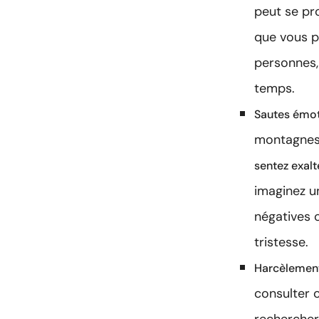
peut se pro
que vous p
personnes,
temps.
Sautes émot
montagnes 
sentez exal
imaginez un
négatives 
tristesse.
Harcèlement 
consulter 