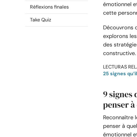
émotionnel et
Réflexions finales
cette person
Take Quiz
Découvrons d
explorons le
des stratégie
constructive.
LECTURAS REL
25 signes qu’i
9 signes 
penser à
Reconnaître l
penser à que
émotionnel e