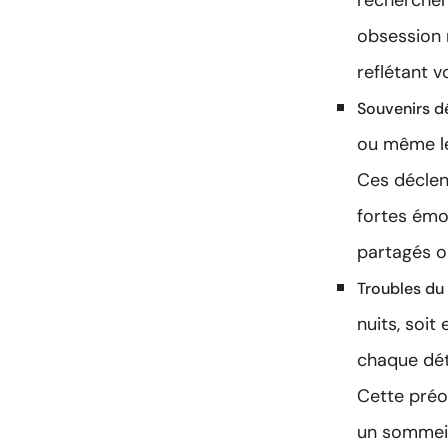
rechercher
obsession 
reflétant v
Souvenirs d
ou même le
Ces déclen
fortes émo
partagés ou
Troubles du
nuits, soit
chaque dét
Cette préo
un sommeil