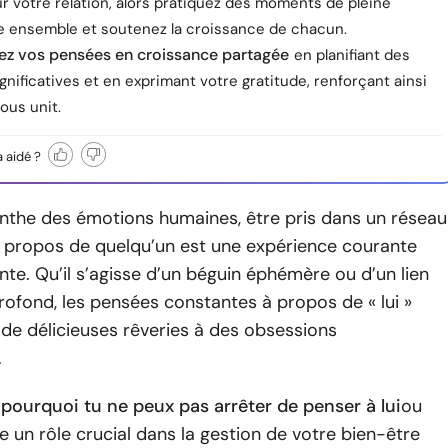
r votre relation, alors pratiquez des moments de pleine
 ensemble et soutenez la croissance de chacun.
ez vos pensées en croissance partagée
en planifiant des
ignificatives et en exprimant votre gratitude, renforçant ainsi
vous unit.
a aidé ?
inthe des émotions humaines, être pris dans un réseau
 propos de quelqu’un est une expérience courante
te. Qu’il s’agisse d’un béguin éphémère ou d’un lien
ofond, les pensées constantes à propos de « lui »
 de délicieuses rêveries à des obsessions
.
ourquoi tu ne peux pas arrêter de penser à lui
ou
e un rôle crucial dans la gestion de votre bien-être