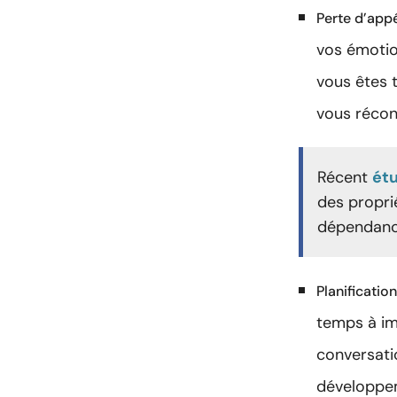
Perte d’appé
vos émotio
vous êtes 
vous réconf
Récent
ét
des proprié
dépendance 
Planificatio
temps à im
conversati
développeme