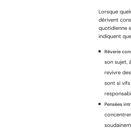
Lorsque quel
dérivent cons
quotidienne e
indiquent que
Rêverie cons
son sujet, 
revivre de
sont si vif
responsabil
Pensées intr
concentrer
soudaineme