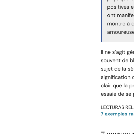
positives 
ont manife
montre à qu
amoureuse 
Il ne s’agit 
souvent de b
sujet de la s
signification
clair que la 
essaie de se 
LECTURAS REL
7 exemples rar