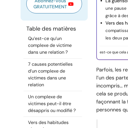
Abonnez-vous
La guériso
GRATUITEMENT
une pause a
grâce à de
Vers des h
Table des matières
compatissan
les deux pa
Qu’est-ce qu’un
complexe de victime
dans une relation ?
est-ce que cela 
7 causes potentielles
Parfois, les 
d’un complexe de
l’un des part
victimes dans une
relation
incompris… mê
cela se prod
Un complexe de
façonnant la 
victimes peut-il être
personnes qu’
désappris ou modifié ?
Vers des habitudes