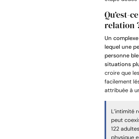
Qu’est-c
relation 
Un complexe 
lequel une 
personne ble
situations pl
croire que les
facilement lé
attribuée à u
L’intimité 
peut coexi
122 adulte
physique e