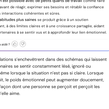
n est possible avec de petits quarts de travail
comme faire
vant de réagir, exprimer ses besoins et rétablir la confiance
s interactions cohérentes et sûres.
abitudes plus saines
se produit grâce à un soutien
t, à des limites claires et à une croissance partagée, aidant
rtenaires à se sentir vus et à approfondir leur lien émotionnel.
a aidé ?
relations s’enchevêtrent dans des schémas qui laissent
enaires se sentir constamment lésé, ignoré ou
me lorsque la situation n’est pas si claire. Lorsque
uit, le poids émotionnel peut augmenter doucement,
façon dont une personne se perçoit et perçoit les
elle aime.