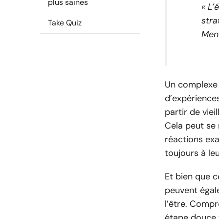
plus saines
« L’
stra
Take Quiz
Men
Un complexe 
d’expériences
partir de vie
Cela peut se
réactions exa
toujours à leu
Et bien que c
peuvent égale
l’être. Compr
étape douce v