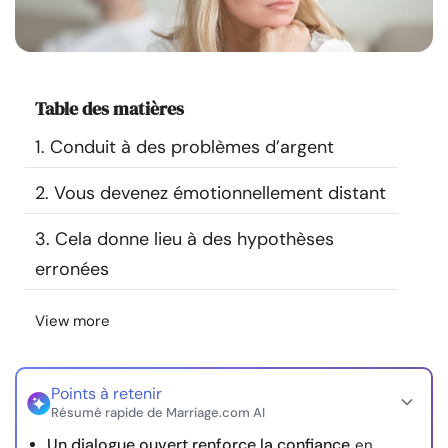
Ressources
Communauté
Table des matières
Trouver un thérapeute
1. Conduit à des problèmes d’argent
Langue
2. Vous devenez émotionnellement distant
FR
3. Cela donne lieu à des hypothèses
erronées
À propos de nous
Contact
Écrivez pour nous
Publicité avec
nous
View more
© Copyright 2026. Tous droits réservés.
Points à retenir
Résumé rapide de Marriage.com AI
Un dialogue ouvert renforce la confiance
en