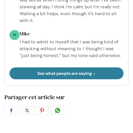
way worse when I bring things up after I’ve been
stewing all day. I think I’m calm, but I’m really not.
Waiting a bit helps, even though it’s hard to sit
with it.
Mike
M
I had to admit to myself that I was being kind of
attacking without meaning to. I thought I was
“just being honest,” but my tone said otherwise.
See what people are saying
Partager cet article sur
Partager
Partager
Partager
Partager
sur
sur
sur
par
Facebook
Twitter
Pinterest
WhatsApp