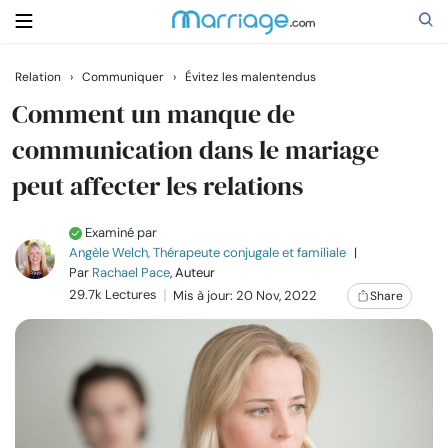
Relation
›
Communiquer
›
Évitez les malentendus
Rechercher
Comment un manque de
communication dans le mariage
peut affecter les relations
Se marier
Examiné par
Relations
Angèle Welch, Thérapeute conjugale et familiale
|
Par
Rachael Pace
, Auteur
Famille
29.7k Lectures
Mis à jour: 20 Nov, 2022
Share
Aide
Cours