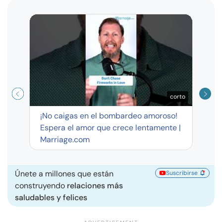
Curso
exag
corto
¡No caigas en el bombardeo amoroso!
Espera el amor que crece lentamente |
Marriage.com
Únete a millones que están
Suscribirse
construyendo
relaciones más
saludables y felices