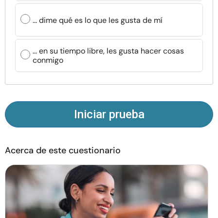
Recursos
... dime qué es lo que les gusta de mí
Comunidad
... en su tiempo libre, les gusta hacer cosas
conmigo
Encuentra un terapeuta
Idioma
ES
Iniciar prueba
Sobre nosotros
Contáctanos
Escríbenos
Publicidad con
nosotros
Acerca de este cuestionario
© Copyright 2026. Todos los derechos reservados.