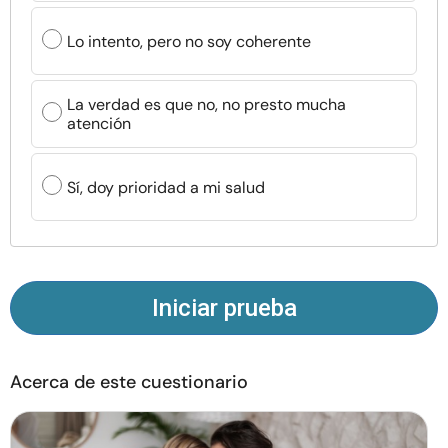
Recursos
Lo intento, pero no soy coherente
Comunidad
La verdad es que no, no presto mucha
atención
Encuentra un terapeuta
Idioma
Sí, doy prioridad a mi salud
ES
Sobre nosotros
Contáctanos
Escríbenos
Publicidad con
nosotros
Iniciar prueba
© Copyright 2026. Todos los derechos reservados.
Acerca de este cuestionario