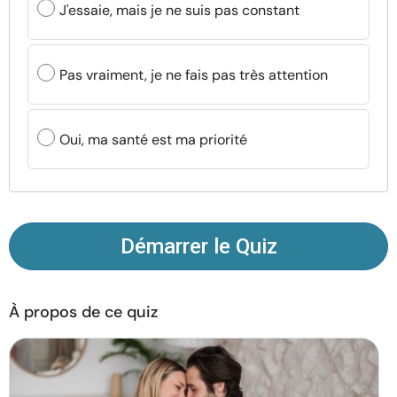
J'essaie, mais je ne suis pas constant
Ressources
Communauté
Pas vraiment, je ne fais pas très attention
Trouver un thérapeute
Oui, ma santé est ma priorité
Langue
FR
À propos de nous
Contact
Écrivez pour nous
Publicité avec
Démarrer le Quiz
nous
© Copyright 2026. Tous droits réservés.
À propos de ce quiz