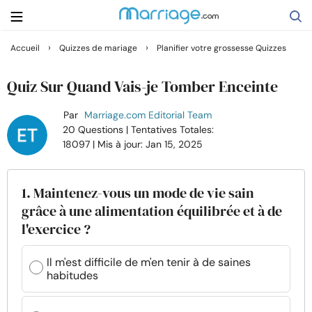
›
›
Accueil
Quizzes de mariage
Planifier votre grossesse Quizzes
Rechercher
Quiz Sur Quand Vais-je Tomber Enceinte
Par
Marriage.com Editorial Team
Se marier
20 Questions
| Tentatives Totales:
18097
| Mis à jour: Jan 15, 2025
Relations
1. Maintenez-vous un mode de vie sain
Famille
grâce à une alimentation équilibrée et à de
l'exercice ?
Aide
Il m'est difficile de m'en tenir à de saines
habitudes
Cours