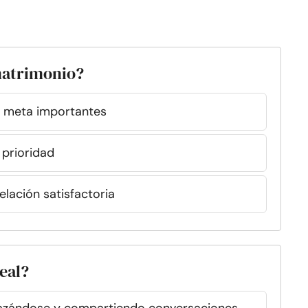
 matrimonio?
 meta importantes
 prioridad
elación satisfactoria
deal?