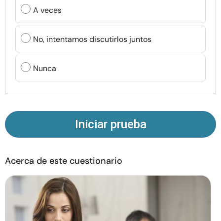
Recursos
A veces
Comunidad
No, intentamos discutirlos juntos
Encuentra un terapeuta
Nunca
Idioma
ES
Iniciar prueba
Sobre nosotros
Contáctanos
Escríbenos
Publicidad con
nosotros
Acerca de este cuestionario
© Copyright 2026. Todos los derechos reservados.