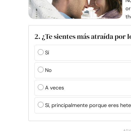
No
or
th
2. ¿Te sientes más atraída por
Sí
No
A veces
Sí, principalmente porque eres het