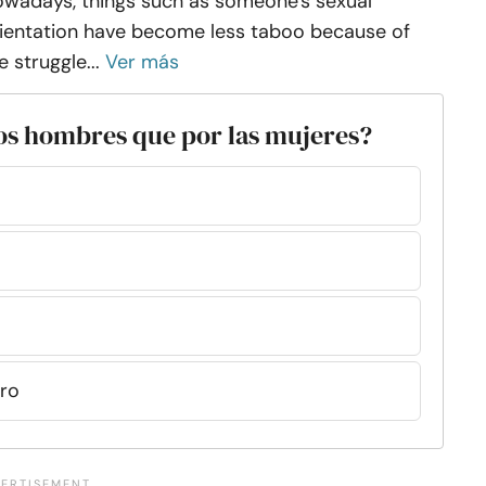
wadays, things such as someone's sexual
ientation have become less taboo because of
e struggle...
Ver más
 los hombres que por las mujeres?
ero