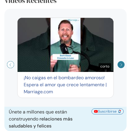
Videos Recientes
Curso
exag
corto
¡No caigas en el bombardeo amoroso!
Espera el amor que crece lentamente |
Marriage.com
Únete a millones que están
Suscribirse
construyendo
relaciones más
saludables y felices