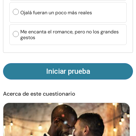
Recursos
Ojalá fueran un poco más reales
Comunidad
Me encanta el romance, pero no los grandes
gestos
Encuentra un terapeuta
Idioma
ES
Iniciar prueba
Sobre nosotros
Contáctanos
Escríbenos
Publicidad con
nosotros
Acerca de este cuestionario
© Copyright 2026. Todos los derechos reservados.