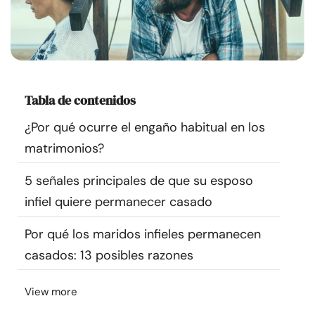
Recursos
Comunidad
Encuentra un terapeuta
Tabla de contenidos
¿Por qué ocurre el engaño habitual en los
Idioma
ES
matrimonios?
5 señales principales de que su esposo
Sobre nosotros
Contáctanos
Escríbenos
Publicidad con
infiel quiere permanecer casado
nosotros
Por qué los maridos infieles permanecen
© Copyright 2026. Todos los derechos reservados.
casados: 13 posibles razones
View more