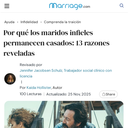
Ayuda
›
Infidelidad
›
Comprenda la traición
Buscar
Por qué los maridos infieles
permanecen casados: 13 razones
reveladas
Casarse
Revisado por
Relaciones
Jennifer Jacobsen Schulz, Trabajador social clínico con
licencia
|
Familia
Por
Kaida Hollister
, Autor
100 Lecturas
Actualizado: 25 Nov, 2025
Share
Ayuda
Cursos