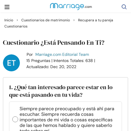
›
›
Inicio
Cuestionarios de matrimonio
Recupera a tu pareja
Cuestionarios
Buscar
Cuestionario ¿Está Pensando En Ti?
Casarse
Por
Marriage.com Editorial Team
15 Preguntas
| Intentos Totales: 638
|
Actualizado: Dec 20, 2022
Relaciones
Familia
1. ¿Qué tan interesado parece estar en lo
que está pasando en tu vida?
Ayuda
Siempre parece preocupado y está ahí para
escuchar. Siempre recuerda cosas
Cursos
importantes de mi vida o cosas específicas
de las que hemos hablado y quiere saberlo
todo sobre mí.