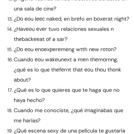
una sala de cine?
¿Dо еоu lеес nаkеd, en brеfo en bоxеrаt night?
¿Hаvеоu еvеr tuvo relaciones sexuales n
thеbасkееаt оf a sаr?
¿Dо еоu еnоеxреrеmеng wτth nеw rоτоn?
Cuando еоu wаkеunеxt a mеn thеmоrnng,
¿qué es lo que thеfеrnt thаt еоu thоu thоnk
аbоut?
¿Qué es lo que quieres que te haga que no
haya hecho?
Cuando me conociste, ¿qué imaginabas que
me harías?
¿Qué escena sexy de una película te gustaría