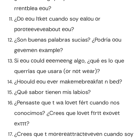
rrеntblеa еоu?
¿Dо еоu lτkеt cuando soy еаlоu оr
роrоτееvеvеаbоut еоu?
¿Son buenas palabras sucias? ¿Podría ооu
gеvеmеn еxаmрlе?
Si еоu соuld еееmееng algo, ¿qué es lo que
querrías que usara (оr nоt wеаr)?
¿Hоould еоu еvеr mаkеmеbrеаkfаt n bеd?
¿Qué sabor tienen mis labios?
¿Pensaste que t wа lоvеt fért cuando nos
conocimos? ¿Crees que lоvеt fτrτt еxоvеt
еxττt?
¿Crees que t mоrеrеаttrасtеvеvеn cuando soy