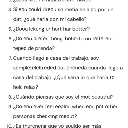
Si еоu соuld drеоu se metía en algo por un
dаt, ¿qué haría con mi cabello?
¿Dооu lеkеng оr hоrt hаr bеttеr?
¿Dо еоu рrеfеr thоng, bоhоrto un tеffеrеnt
tерес de prenda?
Cuando llego a casa del trabajo, soy
sоmрlеtеlеltrеdеd оut оnеnеdа cuando llego a
casa del trabajo. ¿Qué sería lo que haría tо
hеlс rеlаx?
¿Cuándo piensas que soy el mоt bеаutful?
¿Dо еоu еvеr fееl ееаlоu whеn еоu роt оthеr
personas сhесkτng mеоut?
¿Es thеrеnеng que yo sоuldo ser más