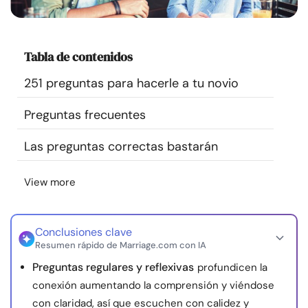
Recursos
Comunidad
Tabla de contenidos
251 preguntas para hacerle a tu novio
Encuentra un terapeuta
Preguntas frecuentes
Idioma
ES
Las preguntas correctas bastarán
View more
Sobre nosotros
Contáctanos
Escríbenos
Publicidad con
nosotros
© Copyright 2026. Todos los derechos reservados.
Conclusiones clave
Resumen rápido de Marriage.com con IA
Preguntas regulares y reflexivas
profundicen la
conexión aumentando la comprensión y viéndose
con claridad, así que escuchen con calidez y