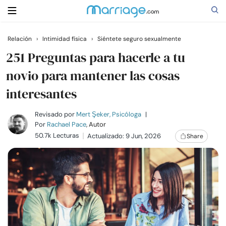
Relación
›
Intimidad física
›
Siéntete seguro sexualmente
Buscar
251 Preguntas para hacerle a tu
novio para mantener las cosas
interesantes
Casarse
Revisado por
Mert Şeker, Psicóloga
|
Relaciones
Por
Rachael Pace
, Autor
50.7k Lecturas
Actualizado: 9 Jun, 2026
Share
Familia
Ayuda
Cursos