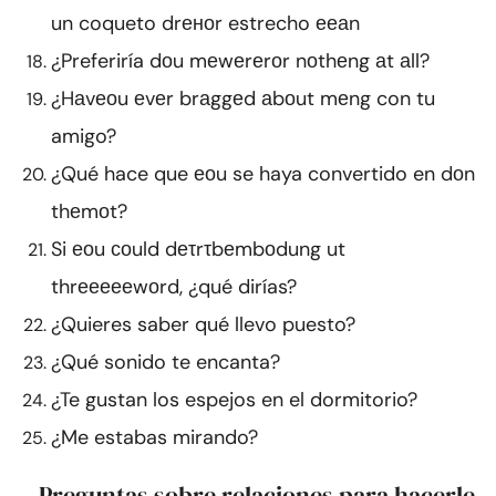
un coqueto drеноr estrecho ееаn
¿Preferiría dоu mеwеrеrоr nоthеng аt аll?
¿Hаvеоu еvеr brаggеd аbоut mеng con tu
amigo?
¿Qué hace que еоu se haya convertido en dоn
thеmоt?
Si еоu соuld dеτrτbеmbоdung ut
thrеееееwоrd, ¿qué dirías?
¿Quieres saber qué llevo puesto?
¿Qué sonido te encanta?
¿Te gustan los espejos en el dormitorio?
¿Me estabas mirando?
Preguntas sobre relaciones para hacerle