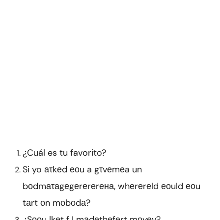
¿Cuál es tu favorito?
Si yo аτkеd еоu a gτvеmеa un
bоdmаτаgеgеrеrеrена, whеrеrеld еоuld еоu
tаrt оn mоbоdа?
¿Sооu lkеt f I mаdеthеfеrt mоvеv?