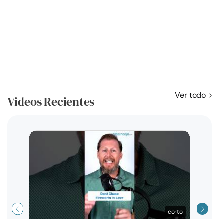
Ver todo
Videos Recientes
Curso
exag
corto