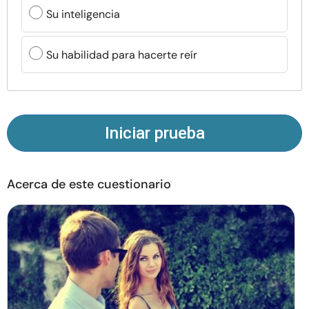
Recursos
Su inteligencia
Comunidad
Su habilidad para hacerte reír
Encuentra un terapeuta
Idioma
ES
Iniciar prueba
Acerca de este cuestionario
Sobre nosotros
Contáctanos
Escríbenos
Publicidad con
nosotros
© Copyright 2026. Todos los derechos reservados.