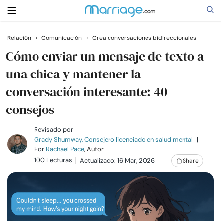
Relación
›
Comunicación
›
Crea conversaciones bidireccionales
Buscar
Cómo enviar un mensaje de texto a
una chica y mantener la
conversación interesante: 40
Casarse
consejos
Relaciones
Revisado por
Grady Shumway, Consejero licenciado en salud mental
|
Familia
Por
Rachael Pace
, Autor
100 Lecturas
Actualizado: 16 Mar, 2026
Share
Ayuda
Cursos