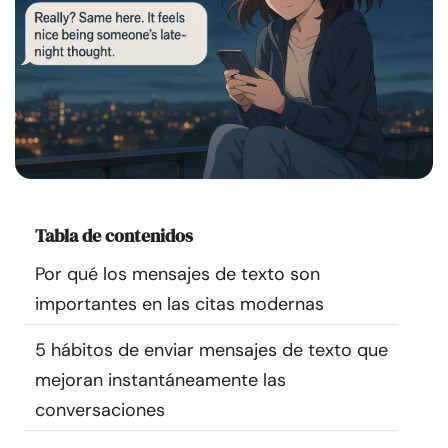
Recursos
Comunidad
Encuentra un terapeuta
Idioma
ES
Tabla de contenidos
Por qué los mensajes de texto son
Sobre nosotros
Contáctanos
Escríbenos
Publicidad con
nosotros
importantes en las citas modernas
© Copyright 2026. Todos los derechos reservados.
5 hábitos de enviar mensajes de texto que
mejoran instantáneamente las
conversaciones