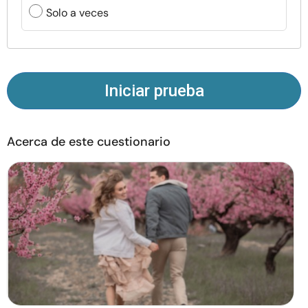
Recursos
Solo a veces
Comunidad
Encuentra un terapeuta
Iniciar prueba
Idioma
ES
Acerca de este cuestionario
Sobre nosotros
Contáctanos
Escríbenos
Publicidad con
nosotros
© Copyright 2026. Todos los derechos reservados.