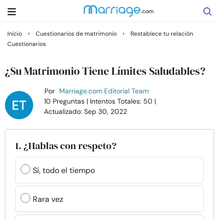
›
›
Inicio
Cuestionarios de matrimonio
Restablece tu relación
Cuestionarios
Buscar
¿Su Matrimonio Tiene Límites Saludables?
Casarse
Por
Marriage.com Editorial Team
10 Preguntas
| Intentos Totales: 50
|
Actualizado: Sep 30, 2022
Relaciones
Familia
1. ¿Hablas con respeto?
Ayuda
Sí, todo el tiempo
Cursos
Rara vez