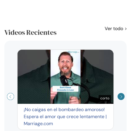
Ver todo
Videos Recientes
Curso
exag
corto
¡No caigas en el bombardeo amoroso!
Espera el amor que crece lentamente |
Marriage.com