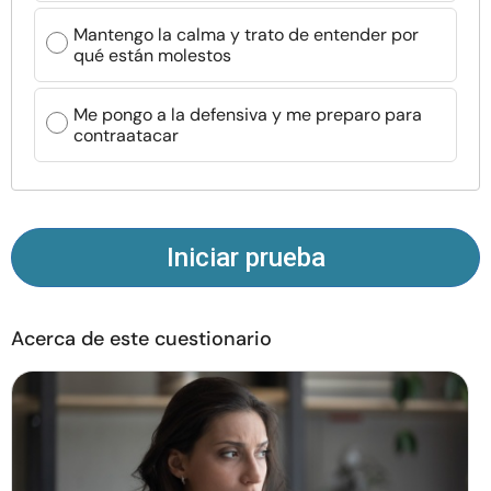
Recursos
Mantengo la calma y trato de entender por
qué están molestos
Comunidad
Me pongo a la defensiva y me preparo para
contraatacar
Encuentra un terapeuta
Idioma
ES
Iniciar prueba
Sobre nosotros
Contáctanos
Escríbenos
Publicidad con
nosotros
Acerca de este cuestionario
© Copyright 2026. Todos los derechos reservados.