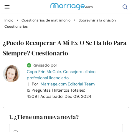
›
›
Inicio
Cuestionarios de matrimonio
Sobrevivir a la división
Cuestionarios
Buscar
¿Puedo Recuperar A Mi Ex O Se Ha Ido Para
Casarse
Siempre? Cuestionario
Revisado por
Relaciones
Copa Erin McCole, Consejero clínico
profesional licenciado
|
Por
Marriage.com Editorial Team
Familia
15 Preguntas
| Intentos Totales:
4309
| Actualizado: Dec 09, 2024
Ayuda
1. ¿Tiene una nueva novia?
Cursos