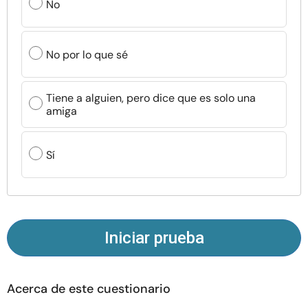
No
Recursos
Comunidad
No por lo que sé
Encuentra un terapeuta
Tiene a alguien, pero dice que es solo una
amiga
Idioma
ES
Sí
Sobre nosotros
Contáctanos
Escríbenos
Publicidad con
nosotros
© Copyright 2026. Todos los derechos reservados.
Iniciar prueba
Acerca de este cuestionario