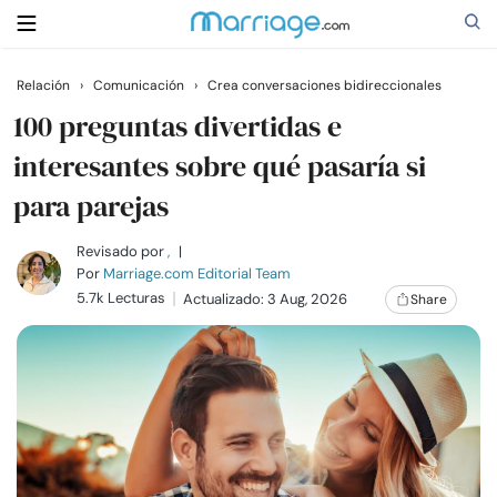
Relación
›
Comunicación
›
Crea conversaciones bidireccionales
Buscar
100 preguntas divertidas e
interesantes sobre qué pasaría si
para parejas
Casarse
Revisado por
,
|
Relaciones
Por
Marriage.com Editorial Team
5.7k Lecturas
Actualizado: 3 Aug, 2026
Share
Familia
Ayuda
Cursos