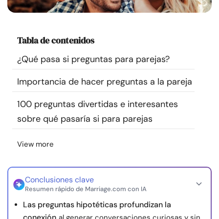
Recursos
Comunidad
Tabla de contenidos
¿Qué pasa si preguntas para parejas?
Encuentra un terapeuta
Importancia de hacer preguntas a la pareja
Idioma
ES
100 preguntas divertidas e interesantes
sobre qué pasaría si para parejas
Sobre nosotros
Contáctanos
Escríbenos
Publicidad con
View more
nosotros
© Copyright 2026. Todos los derechos reservados.
Conclusiones clave
Resumen rápido de Marriage.com con IA
Las preguntas hipotéticas profundizan la
conexión
al generar conversaciones curiosas y sin