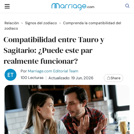
Relación
›
Signos del zodiaco
›
Comprenda la compatibilidad del
zodiaco
Buscar
Compatibilidad entre Tauro y
Sagitario: ¿Puede este par
Casarse
realmente funcionar?
Relaciones
Por
Marriage.com Editorial Team
100 Lecturas
Actualizado: 19 Jun, 2026
Share
Familia
Ayuda
Cursos