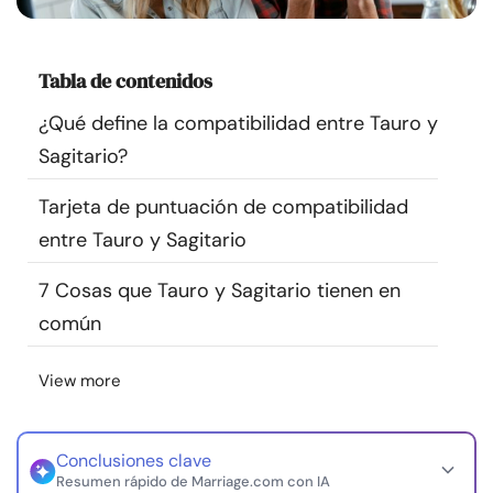
Recursos
Tabla de contenidos
Comunidad
¿Qué define la compatibilidad entre Tauro y
Encuentra un terapeuta
Sagitario?
Tarjeta de puntuación de compatibilidad
Idioma
ES
entre Tauro y Sagitario
7 Cosas que Tauro y Sagitario tienen en
Sobre nosotros
Contáctanos
Escríbenos
Publicidad con
común
nosotros
© Copyright 2026. Todos los derechos reservados.
View more
Conclusiones clave
Resumen rápido de Marriage.com con IA