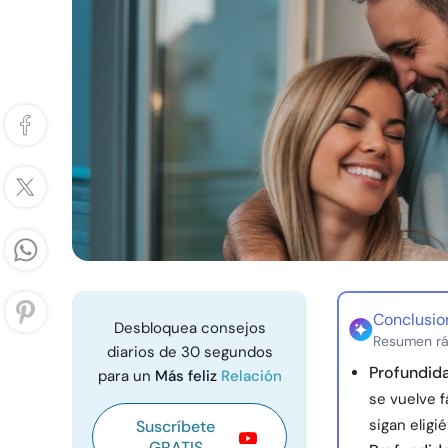
Conclusio
Desbloquea consejos
Resumen rá
diarios de 30 segundos
Profundida
para un
Más feliz
Relación
se vuelve f
sigan eligi
Suscríbete
GRATIS