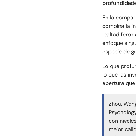
profundidades
En la compati
combina la i
lealtad fero
enfoque singu
especie de gra
Lo que profu
lo que las in
apertura que 
Zhou, Wang
Psychology
con nivele
mejor cali