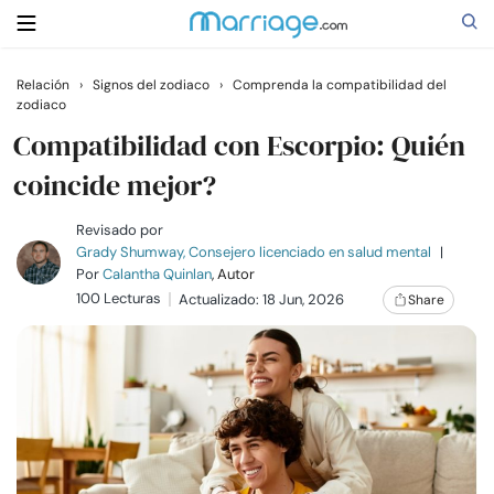
Relación
›
Signos del zodiaco
›
Comprenda la compatibilidad del
zodiaco
Buscar
Compatibilidad con Escorpio: Quién
coincide mejor?
Casarse
Revisado por
Grady Shumway, Consejero licenciado en salud mental
|
Relaciones
Por
Calantha Quinlan
, Autor
100 Lecturas
Actualizado: 18 Jun, 2026
Share
Familia
Ayuda
Cursos