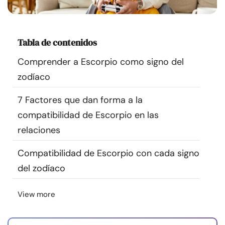
Recursos
Comunidad
Tabla de contenidos
Comprender a Escorpio como signo del
Encuentra un terapeuta
zodíaco
Idioma
ES
7 Factores que dan forma a la
compatibilidad de Escorpio en las
relaciones
Sobre nosotros
Contáctanos
Escríbenos
Publicidad con
nosotros
Compatibilidad de Escorpio con cada signo
del zodíaco
© Copyright 2026. Todos los derechos reservados.
View more