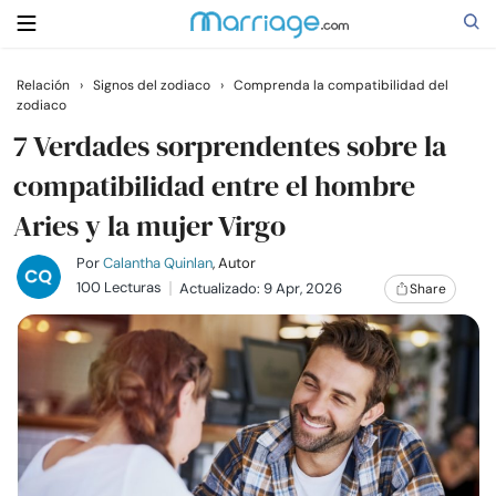
Relación
›
Signos del zodiaco
›
Comprenda la compatibilidad del
zodiaco
Buscar
7 Verdades sorprendentes sobre la
compatibilidad entre el hombre
Casarse
Aries y la mujer Virgo
Relaciones
Por
Calantha Quinlan
, Autor
100 Lecturas
Actualizado: 9 Apr, 2026
Share
Familia
Ayuda
Cursos