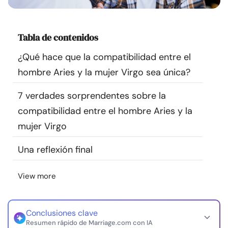
Recursos
Tabla de contenidos
Comunidad
¿Qué hace que la compatibilidad entre el
Encuentra un terapeuta
hombre Aries y la mujer Virgo sea única?
7 verdades sorprendentes sobre la
Idioma
ES
compatibilidad entre el hombre Aries y la
mujer Virgo
Sobre nosotros
Contáctanos
Escríbenos
Publicidad con
Una reflexión final
nosotros
© Copyright 2026. Todos los derechos reservados.
View more
Conclusiones clave
Resumen rápido de Marriage.com con IA