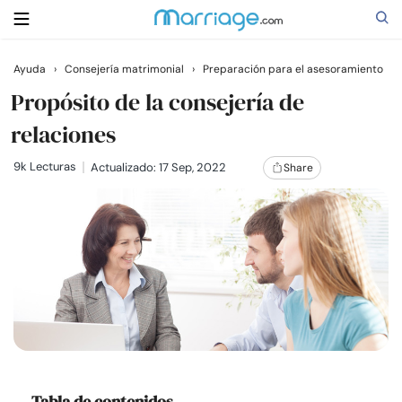
Ayuda
›
Consejería matrimonial
›
Preparación para el asesoramiento
Buscar
Propósito de la consejería de
relaciones
Casarse
9k Lecturas
Actualizado: 17 Sep, 2022
Share
Relaciones
Familia
Ayuda
Cursos
Tabla de contenidos