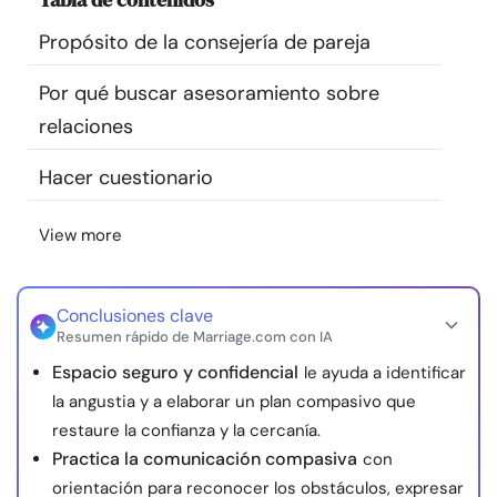
Recursos
Propósito de la consejería de pareja
Comunidad
Por qué buscar asesoramiento sobre
relaciones
Encuentra un terapeuta
Hacer cuestionario
Idioma
ES
View more
Sobre nosotros
Contáctanos
Escríbenos
Publicidad con
Conclusiones clave
nosotros
Resumen rápido de Marriage.com con IA
© Copyright 2026. Todos los derechos reservados.
Espacio seguro y confidencial
le ayuda a identificar
la angustia y a elaborar un plan compasivo que
restaure la confianza y la cercanía.
Practica la comunicación compasiva
con
orientación para reconocer los obstáculos, expresar