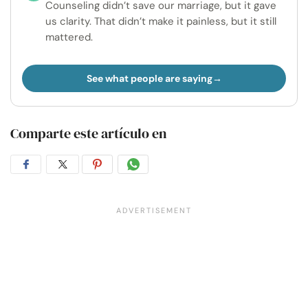
Counseling didn’t save our marriage, but it gave
us clarity. That didn’t make it painless, but it still
mattered.
See what people are saying
Comparte este artículo en
Compartir
Compartir
Compartir
Compartir
en
en
en
por
Facebook
Twitter
Pinterest
WhatsApp