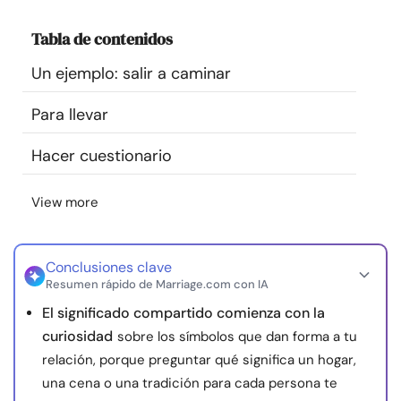
Recursos
Tabla de contenidos
Comunidad
Un ejemplo: salir a caminar
Para llevar
Encuentra un terapeuta
Hacer cuestionario
Idioma
ES
View more
Sobre nosotros
Contáctanos
Escríbenos
Publicidad con
Conclusiones clave
nosotros
Resumen rápido de Marriage.com con IA
© Copyright 2026. Todos los derechos reservados.
El significado compartido comienza con la
curiosidad
sobre los símbolos que dan forma a tu
relación, porque preguntar qué significa un hogar,
una cena o una tradición para cada persona te