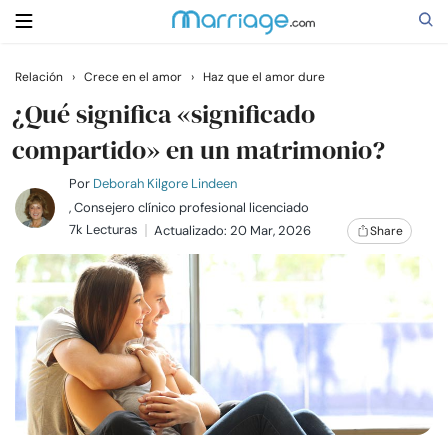
Relación
›
Crece en el amor
›
Haz que el amor dure
Buscar
¿Qué significa «significado
compartido» en un matrimonio?
Casarse
Por
Deborah Kilgore Lindeen
, Consejero clínico profesional licenciado
7k Lecturas
Actualizado: 20 Mar, 2026
Share
Relaciones
Familia
Ayuda
Cursos